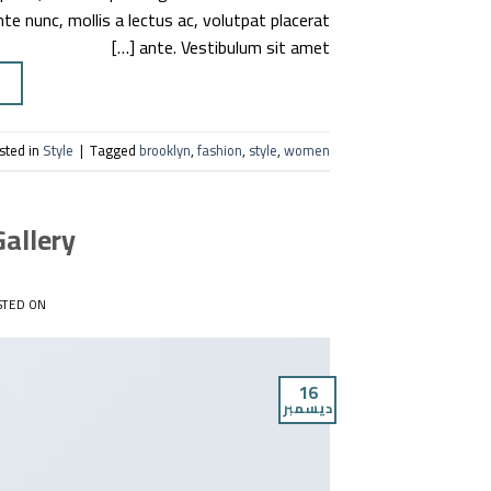
te nunc, mollis a lectus ac, volutpat placerat
ante. Vestibulum sit amet […]
G
sted in
Style
|
Tagged
brooklyn
,
fashion
,
style
,
women
Gallery
STED ON
16
ديسمبر