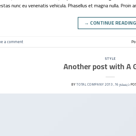
stas nunc eu venenatis vehicula. Phasellus et magna nulla. Proin an
→
CONTINUE READIN
ve a comment
Po
STYLE
Another post with A 
PO
ديسمبر 16, 2013
BY
TOTAL COMPANY