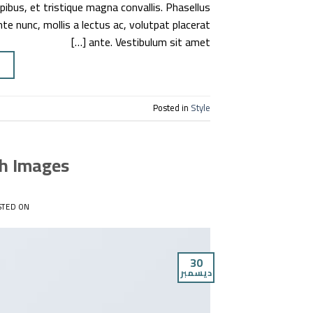
pibus, et tristique magna convallis. Phasellus
te nunc, mollis a lectus ac, volutpat placerat
ante. Vestibulum sit amet […]
G
Posted in
Style
th Images
STED ON
30
ديسمبر