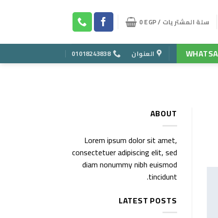
سلة المشتريات /
EGP
0
WHATSA
العنوان
01018243838
ABOUT
Lorem ipsum dolor sit amet,
consectetuer adipiscing elit, sed
diam nonummy nibh euismod
tincidunt.
LATEST POSTS