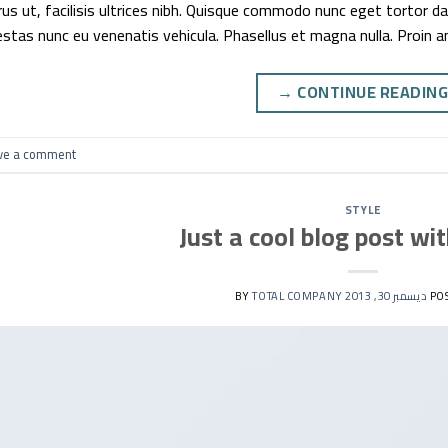
rus ut, facilisis ultrices nibh. Quisque commodo nunc eget tortor da
stas nunc eu venenatis vehicula. Phasellus et magna nulla. Proin an
→
CONTINUE READIN
ve a comment
STYLE
Just a cool blog post wi
PO
ديسمبر 30, 2013
BY
TOTAL COMPANY