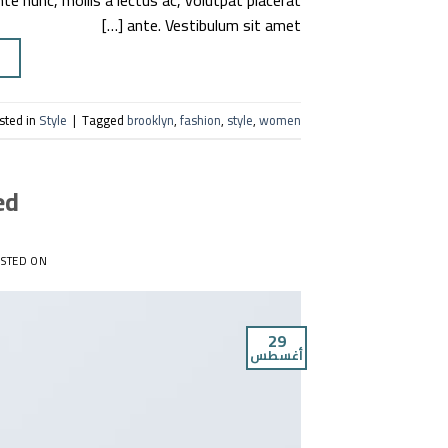
te nunc, mollis a lectus ac, volutpat placerat
ante. Vestibulum sit amet […]
G
sted in
Style
|
Tagged
brooklyn
,
fashion
,
style
,
women
ed
STED ON
29
أغسطس