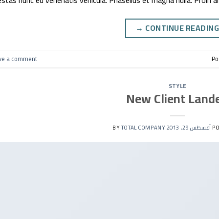
stas nunc eu venenatis vehicula. Phasellus et magna nulla. Proin an
→
CONTINUE READIN
ve a comment
Po
STYLE
New Client Land
PO
أغسطس 29, 2013
BY
TOTAL COMPANY