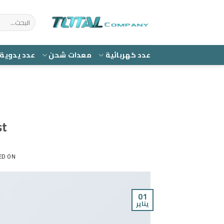
Ski
t
البحث
عن:
conten
عدد كهربائية
معدات شحن
عدد يدوية
st
ED ON
01
يناير