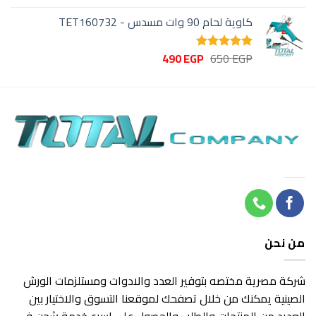
الأصلي
الحالي
5.00
من 5
كاوية لحام 90 وات مسدس - TET160732
هو:
هو:
320 EGP.
450 EGP.
السعر
السعر
490
EGP
650
EGP
تم التقييم
الأصلي
الحالي
5.00
من 5
هو:
هو:
490 EGP.
650 EGP.
من نحن
شركة مصرية مختصه بتوفير العدد والادوات ومستلزمات الورش
الصينية يمكنك من خلال تصفحك لموقعنا التسوق والاختيار بين