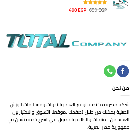
320 EGP.
450 EGP.
السعر
السعر
490
EGP
650
EGP
تم التقييم
الأصلي
الحالي
5.00
من 5
هو:
هو:
490 EGP.
650 EGP.
من نحن
شركة مصرية مختصه بتوفير العدد والادوات ومستلزمات الورش
الصينية يمكنك من خلال تصفحك لموقعنا التسوق والاختيار بين
العديد من المنتجات والطلب والحصول علي اسرع خدمة شحن في
جمهورية مصر العربية.