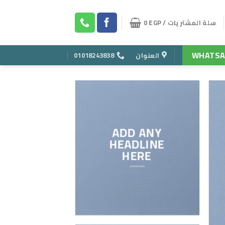
سلة المشتريات /
EGP
0
WHATSA
العنوان
01018243838
ADD ANY
HEADLINE
HERE
text here…
VALS