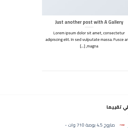
ost
Just another post with A Gallery
 consectetuer
Lorem ipsum dolor sit amet, consectetur
mmy nibh euismod
adipiscing elit. In sed vulputate massa. Fusce a
magna, [...]
لي تقييما
صاروخ 4.5 بوصة 710 وات -