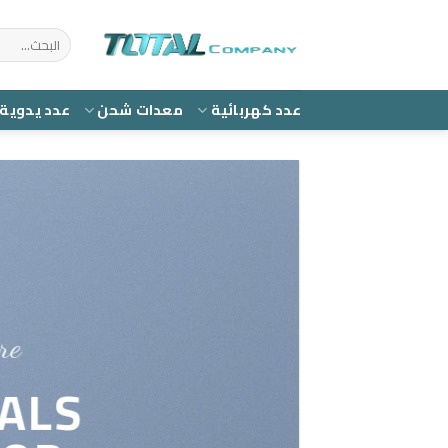
Ski
t
البحث
عن:
conten
عدد كهربائية
معدات شحن
عدد يدوية
e…
ALS