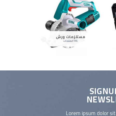
مستلزمات ورش
معدات رى 
96 المنتجات
70 المنتجات
SIGNU
NEWSL
Lorem ipsum dolor si