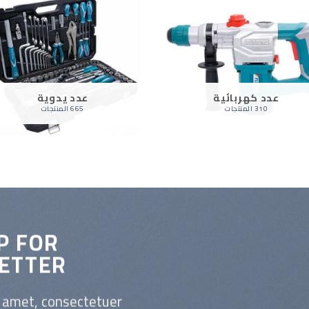
عدد كهربائية
عدد يدوية
310 المنتجات
665 المنتجات
P FOR
ETTER
t amet, consectetuer