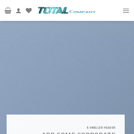
Ski
t
conten
A SMALLER HEADER