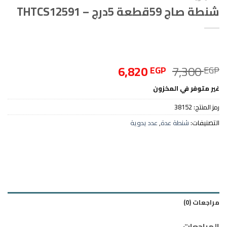
شنطة صاج 59قطعة 5درج – THTCS12591
السعر
السعر
6,820
7,300
EGP
EGP
الأصلي
الحالي
غير متوفر في المخزون
هو:
هو:
6,820 EGP.
7,300 EGP.
رمز المنتج:
38152
التصنيفات:
شنطة عدة
,
عدد يدوية
مراجعات (0)
المراجعات