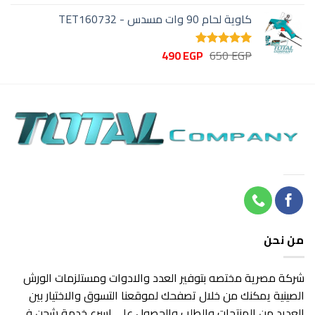
الأصلي
الحالي
5.00
من 5
كاوية لحام 90 وات مسدس - TET160732
هو:
هو:
320 EGP.
450 EGP.
السعر
السعر
490
EGP
650
EGP
تم التقييم
الأصلي
الحالي
5.00
من 5
هو:
هو:
490 EGP.
650 EGP.
من نحن
شركة مصرية مختصه بتوفير العدد والادوات ومستلزمات الورش
الصينية يمكنك من خلال تصفحك لموقعنا التسوق والاختيار بين
العديد من المنتجات والطلب والحصول علي اسرع خدمة شحن في