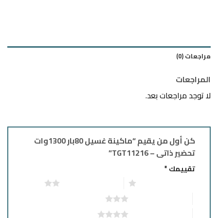
مراجعات (0)
المراجعات
لا توجد مراجعات بعد.
كن أول من يقيم “ماكينة غسيل 80بار 1300وات
تحضير ذاتى – TGT11216”
تقييمك
*
1 من أصل 5 نجوم
2 من أصل 5 نجوم
3 من أصل 5 نجوم
4 من أصل 5 نجوم