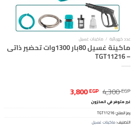
عدد كهربائية
/
ماكينات غسيل
ماكينة غسيل 80بار 1300وات تحضير ذاتى
– TGT11216
السعر
السعر
3,800
4,300
EGP
EGP
الأصلي
الحالي
غير متوفر في المخزون
هو:
هو:
3,800 EGP.
4,300 EGP.
رمز المنتج:
TGT11216
التصنيف:
ماكينات غسيل