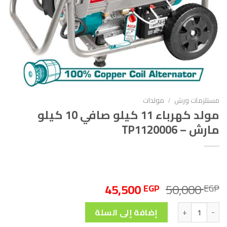
مستلزمات ورش
/
مولدات
مولد كهرباء 11 كيلو صافي 10 كيلو
مارش – TP1120006
السعر
السعر
45,500
50,000
EGP
EGP
الأصلي
الحالي
كمية مولد كهرباء 11 كيلو صافي 10 كيلو مارش - TP1120006
هو:
هو:
إضافة إلى السلة
45,500 EGP.
50,000 EGP.