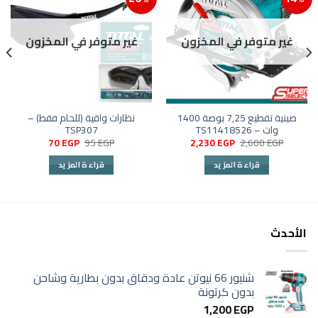
إضافة إلى قائمة الرغبات
إضافة
غير متوفر في المخزون
غير متوفر في المخزون
صينية تقطيع 7,25 بوصة 1400
نظارات واقية (للحام فقط) –
وات – TS11418526
TSP307
السعر
السعر
السعر
السعر
70
EGP
95
EGP
2,230
EGP
2,600
EGP
الأصلي
الحالي
الأصلي
الحالي
هو:
هو:
هو:
هو:
قراءة المزيد
قراءة المزيد
70 EGP.
95 EGP.
2,230 EGP.
2,600 EGP.
الأحدث
شنيور 66 نيوتن عادة ودقاق بدون بطارية وشاحن
بدون كرتونة
1,200
EGP