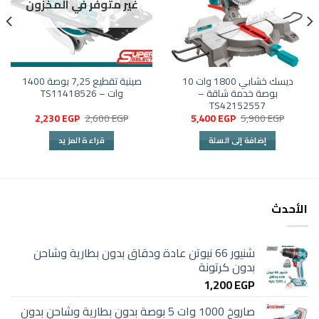
غير متوفر في المخزون
ديسك خشابي 1800 وات 10
صينية تقطيع 7,25 بوصة 1400
بوصة خدمة شاقة –
وات – TS11418526
TS42152557
السعر
السعر
السعر
السعر
2,230
EGP
2,600
EGP
5,400
EGP
5,900
EGP
الأصلي
الحالي
الأصلي
الحالي
هو:
هو:
هو:
هو:
إضافة إلى السلة
قراءة المزيد
2,230 EGP.
2,600 EGP.
5,400 EGP.
5,900 EGP.
الأحدث
شنيور 66 نيوتن عادة ودقاق بدون بطارية وشاحن
بدون كرتونة
1,200
EGP
صاروخ 1000 وات 5 بوصة بدون بطارية وشاحن بدون