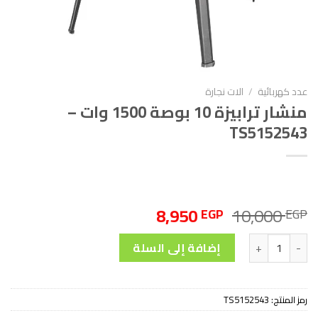
عدد كهربائية
/
الات نجارة
منشار ترابيزة 10 بوصة 1500 وات –
TS5152543
السعر
السعر
8,950
10,000
EGP
EGP
الأصلي
الحالي
كمية منشار ترابيزة 10 بوصة 1500 وات - TS5152543
هو:
هو:
إضافة إلى السلة
8,950 EGP.
10,000 EGP.
رمز المنتج:
TS5152543