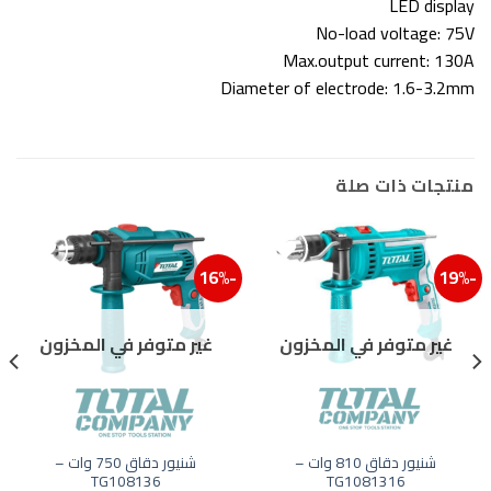
LED display
No-load voltage: 75V
Max.output current: 130A
Diameter of electrode: 1.6-3.2mm
منتجات ذات صلة
-16%
-19%
إضافة إلى قائمة الرغبات
إضافة
غير متوفر في المخزون
غير متوفر في المخزون
شنيور دقاق 810 وات –
شنيور دقاق 750 وات –
TG108136
TG1081316