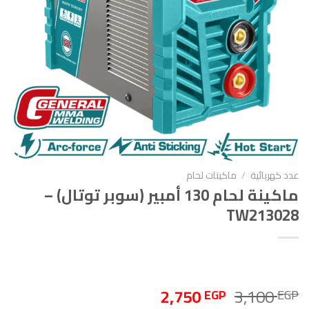
عدد كهربائية
/
ماكينات لحام
ماكينة لحام 130 أمبير (سوبر توتال) –
TW213028
السعر
السعر
2,750
3,100
EGP
EGP