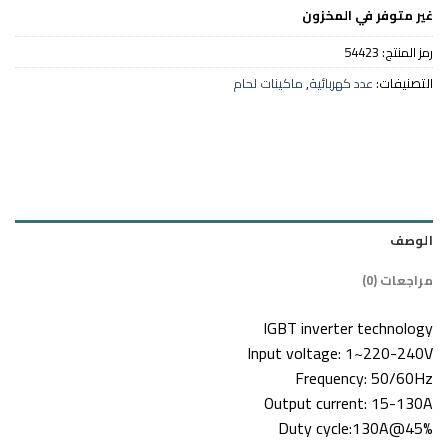
الأصلي
الحالي
غير متوفر في المخزون
هو:
هو:
2,750 EGP.
3,100 EGP.
رمز المنتج:
54423
التصنيفات:
عدد كهربائية
,
ماكينات لحام
الوصف
مراجعات (0)
IGBT inverter technology
Input voltage: 1~220-240V
Frequency: 50/60Hz
Output current: 15-130A
Duty cycle:130A@45%