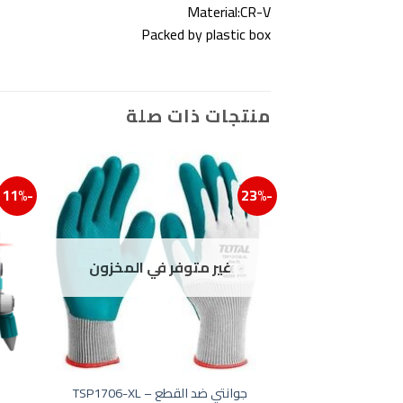
Material:CR-V
Packed by plastic box
منتجات ذات صلة
-11%
-23%
إضافة إلى ق
غير متوفر في المخزون
جوانتي ضد القطع – TSP1706-XL