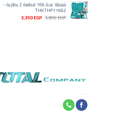
شنطة عدة 166 قطعة 2 بطارية -
THKTHP11662
السعر
السعر
3,350
EGP
3,800
EGP
الأصلي
الحالي
هو:
هو:
3,350 EGP.
3,800 EGP.