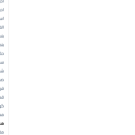
اد
ادو
اسط
ال
بن
بنط
حق
سل
شن
صن
فر
قط
كو
مط
مف
مق