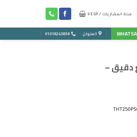
سلة المشتريات /
EGP
0
WHATSA
العنوان
01018243838
6 قطع دقيق –
ر
ي