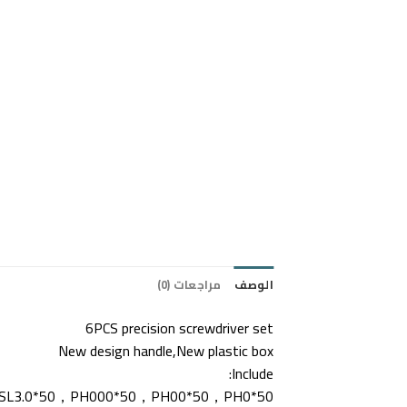
الوصف
مراجعات (0)
6PCS precision screwdriver set
New design handle,New plastic box
Include:
，SL3.0*50，PH000*50，PH00*50，PH0*50