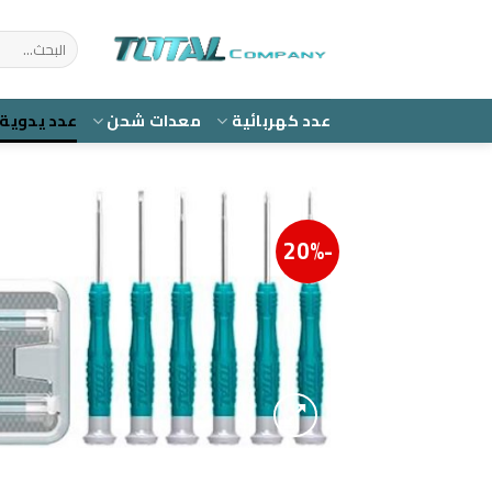
Ski
t
البحث
عن:
conten
عدد كهربائية
معدات شحن
عدد يدوية
-20%