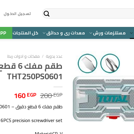
تسجيل الدخول
PP
مستلزمات ورش
معدات رى و حدائق
كل المنتجات
عدد يدوية
/
مفكات و ادوات ربط
طقم مفك 
إضافة إلى قائمة الرغبات
THT250PS0601
السعر
السع
160
200
EGP
EGP
الأصلي
الحال
طقم مفك 6 قطع دقيق – THT250PS0601
هو:
هو:
160 EGP.
200 EGP.
6PCS precision screwdriver set
Material:CR-V