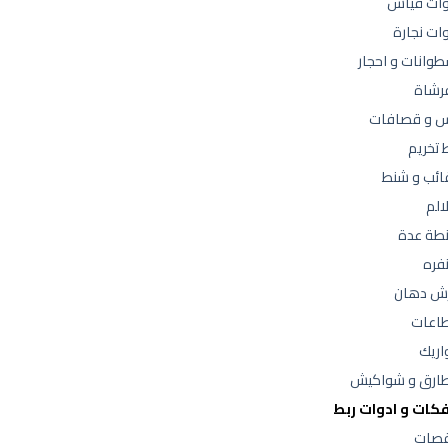
وات قياس
ات نجارة
وانات و احجار
فرشاة
س و قصافات
 تخريم
ائب و شنط
الم
طة عدة
فره
ش دهان
اعات
اريك
ارق و شواكيش
كات و ادوات ربط
صات