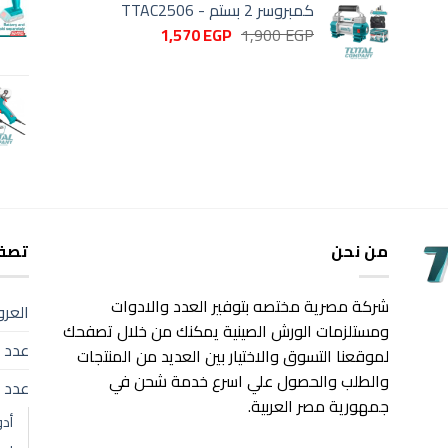
كمبروسر 2 بستم - TTAC2506
3,600 EGP.
4,100 EGP.
السعر
السعر
1,570
EGP
1,900
EGP
الأصلي
الحالي
هو:
هو:
1,570 EGP.
1,900 EGP.
من نحن
تصفح
شركة مصرية مختصه بتوفير العدد والادوات
العر
ومستلزمات الورش الصينية يمكنك من خلال تصفحك
عدد ك
لموقعنا التسوق والاختيار بين العديد من المنتجات
والطلب والحصول علي اسرع خدمة شحن في
عدد 
جمهورية مصر العربية.
أد