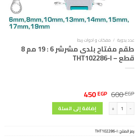
عدد يدوية
/
مفكات و ادوات ربط
طقم مفتاح بلدى مشرشر 6 : 19 مم 8
قطع – THT102286-I
السعر
السعر
450
600
EGP
EGP
الأصلي
الحالي
كمية طقم مفتاح بلدى مشرشر 6 : 19 مم 8 قطع - THT102286-I
هو:
هو:
إضافة إلى السلة
450 EGP.
600 EGP.
رمز المنتج:
THT102286-I