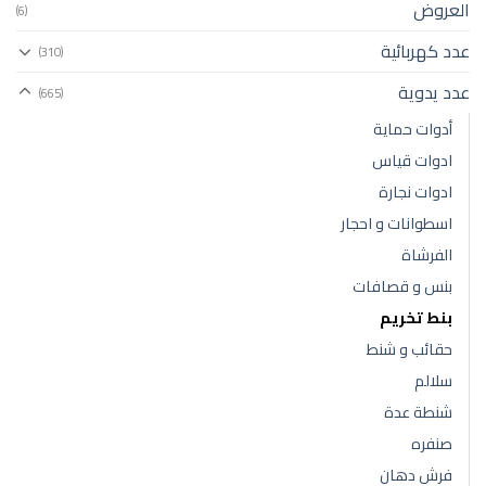
العروض
(6)
عدد كهربائية
(310)
عدد يدوية
(665)
أدوات حماية
ادوات قياس
ادوات نجارة
اسطوانات و احجار
الفرشاة
بنس و قصافات
بنط تخريم
حقائب و شنط
سلالم
شنطة عدة
صنفره
فرش دهان