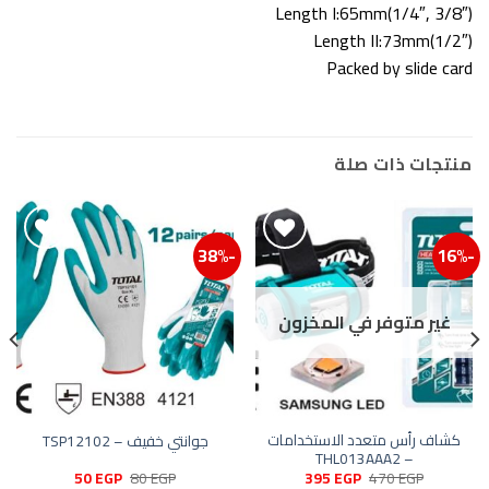
Length I:65mm(1/4″, 3/8″)
Length II:73mm(1/2″)
Packed by slide card
منتجات ذات صلة
-38%
-16%
إضافة إلى قائمة الرغبات
إضافة
غير متوفر في المخزون
كشاف رأس متعدد الاستخدامات
جوانتي خفيف – TSP12102
– THL013AAA2
السعر
السعر
السعر
السعر
50
EGP
80
EGP
395
EGP
470
EGP