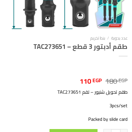
عدد يدوية
/
بنط تخريم
طقم أدبتور 3 قطع – TAC273651
السعر
السعر
110
180
EGP
EGP
الأصلي
الحالي
طقم تحويل شنيور – لقم TAC273651
هو:
هو:
110 EGP.
180 EGP.
3pcs/set
Packed by slide card