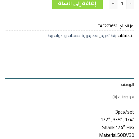
كمية طقم أدبتور 3 قطع - TAC273651
إضافة إلى السلة
رمز المنتج:
TAC273651
التصنيفات:
بنط تخريم
,
عدد يدوية
,
مفكات و ادوات ربط
الوصف
مراجعات (0)
3pcs/set
1/4″, 3/8″, 1/2″
Shank:1/4″ Hex
Material:50BV30