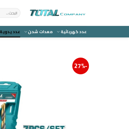
Ski
t
البحث
عن:
conten
عدد كهربائية
معدات شحن
عدد يدوية
-27%