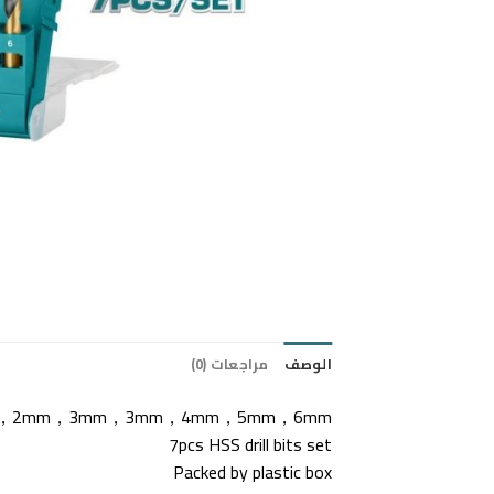
الوصف
مراجعات (0)
mm，2mm，3mm，3mm，4mm，5mm，6mm
7pcs HSS drill bits set
Packed by plastic box