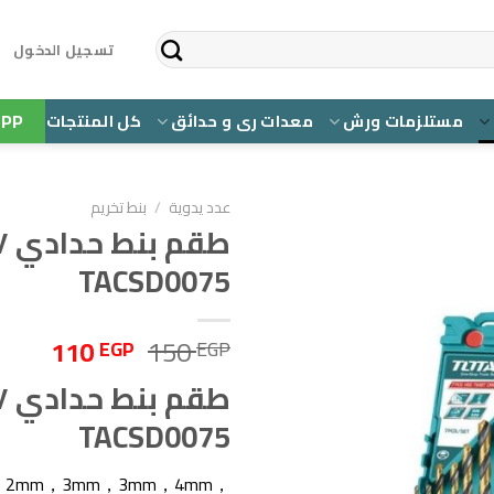
تسجيل الدخول
PP
مستلزمات ورش
معدات رى و حدائق
كل المنتجات
عدد يدوية
/
بنط تخريم
إضافة إلى قائمة الرغبات
TACSD0075
السعر
السع
110
150
EGP
EGP
الأصلي
الحال
هو:
هو:
110 EGP.
150 EGP.
TACSD0075
m，2mm，3mm，3mm，4mm，