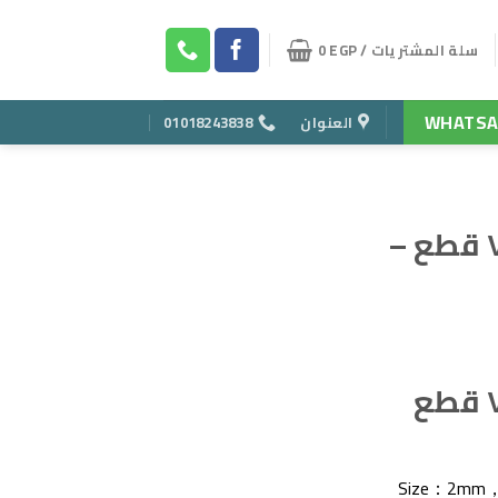
سلة المشتريات /
EGP
0
WHATSA
العنوان
01018243838
طقم بنط حدادي ٧ قطع –
ر
ي
طقم بنط حدادي ٧ قطع
Size：2m