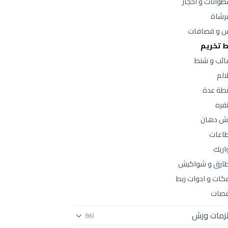
وانات و احجار
فرشاة
س و قصافات
ط تخريم
ائب و شنط
الم
طة عدة
فره
ش دهان
اعات
اريك
ارق و شواكيش
كات و ادوات ربط
صات
زمات ورش
(96)