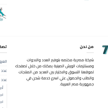
هو:
هو:
1,570 EGP.
1,900 EGP.
من نحن
تصفح
شركة مصرية مختصه بتوفير العدد والادوات
العر
ومستلزمات الورش الصينية يمكنك من خلال تصفحك
عدد ك
لموقعنا التسوق والاختيار بين العديد من المنتجات
والطلب والحصول علي اسرع خدمة شحن في
عدد 
جمهورية مصر العربية.
أد
اد
ادو