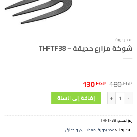
عدد يدوية
شوكة مزارع حديقة – THFTF38
السعر
السعر
130
180
EGP
EGP
الأصلي
الحالي
كمية شوكة مزارع حديقة - THFTF38
هو:
هو:
إضافة إلى السلة
130 EGP.
180 EGP.
رمز المنتج:
THFTF38
التصنيفات:
عدد يدوية
,
معدات رى و حدائق