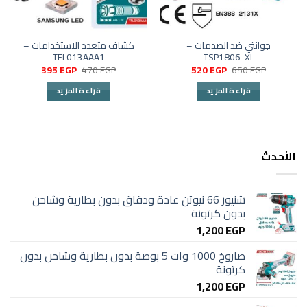
جوانتي ضد الصدمات –
كشاف متعدد الاستخدامات –
TFL013AAA1
TSP1806-XL
السعر
السعر
السعر
السعر
395
EGP
470
EGP
520
EGP
650
EGP
الأصلي
الحالي
الأصلي
الحالي
هو:
هو:
هو:
هو:
قراءة المزيد
قراءة المزيد
395 EGP.
470 EGP.
520 EGP.
650 EGP.
الأحدث
شنيور 66 نيوتن عادة ودقاق بدون بطارية وشاحن
بدون كرتونة
1,200
EGP
صاروخ 1000 وات 5 بوصة بدون بطارية وشاحن بدون
كرتونة
1,200
EGP