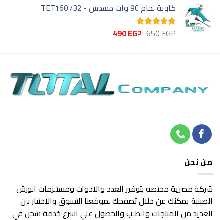
كاوية لحام 90 وات مسدس - TET160732
هو:
هو:
320 EGP.
450 EGP.
السعر
السعر
490
EGP
650
EGP
تم التقييم
الأصلي
الحالي
5.00
من 5
هو:
هو:
490 EGP.
650 EGP.
من نحن
شركة مصرية مختصه بتوفير العدد والادوات ومستلزمات الورش
الصينية يمكنك من خلال تصفحك لموقعنا التسوق والاختيار بين
العديد من المنتجات والطلب والحصول علي اسرع خدمة شحن في