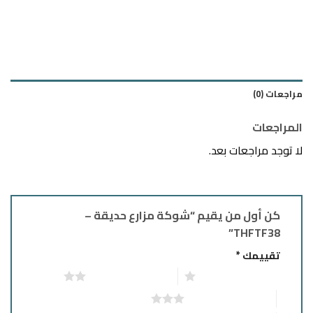
مراجعات (0)
المراجعات
لا توجد مراجعات بعد.
كن أول من يقيم “شوكة مزارع حديقة –
THFTF38”
تقييمك
*
1 من أصل 5 نجوم
2 من أصل 5 نجوم
3 من أصل 5 نجوم