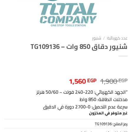
عدد كهربائية
/
شنيور
شنيور دقاق 850 وات – TG109136
السعر
السعر
1,560
1,900
EGP
EGP
الأصلي
الحالي
“الجهد الكهربائي: 220-240 فولت ~ 50/60 هرتز
هو:
هو:
مدخلات الطاقة: 850 واط
1,560 EGP.
1,900 EGP.
سرعة عدم التحميل: 0-2700 دورة في الدقيق
غير متوفر في المخزون
رمز المنتج:
TG109136