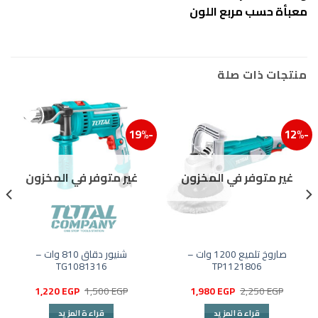
معبأة حسب مربع اللون
منتجات ذات صلة
-19%
-12%
إضافة إلى قائمة الرغبات
إضافة
غير متوفر في المخزون
غير متوفر في المخزون
صاروخ تلميع 1200 وات –
شنيور دقاق 810 وات –
TG1081316
TP1121806
السعر
السعر
السعر
السعر
1,220
EGP
1,500
EGP
1,980
EGP
2,250
EGP
الأصلي
الحالي
الأصلي
الحالي
هو:
هو:
هو:
هو:
قراءة المزيد
قراءة المزيد