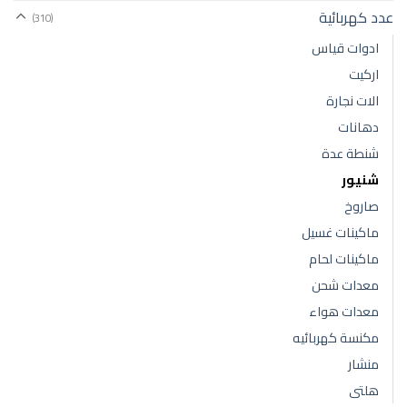
عدد كهربائية
(310)
ادوات قياس
اركيت
الات نجارة
دهانات
شنطة عدة
شنيور
صاروخ
ماكينات غسيل
ماكينات لحام
معدات شحن
معدات هواء
مكنسة كهربائيه
منشار
هلتى