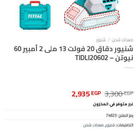
معدات شحن
/
شنيور
شنيور دقاق 20 فولت 13 ملى 2 أمبير 60
نيوتن – TIDLI20602
السعر
السعر
2,935
3,300
EGP
EGP
الأصلي
الحالي
غير متوفر في المخزون
هو:
هو:
2,935 EGP.
3,300 EGP.
رمز المنتج:
74823
التصنيفات:
شنيور
,
معدات شحن