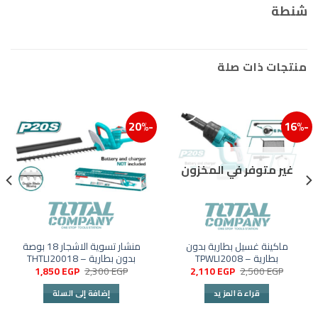
شنطة
منتجات ذات صلة
-20%
-16%
إضافة إلى قائمة الرغبات
إضافة
غير متوفر في المخزون
ماكينة غسيل بطارية بدون
منشار تسوية الاشجار 18 بوصة
بطارية – TPWLI2008
بدون بطارية – THTLI20018
السعر
السعر
السعر
السعر
1,850
EGP
2,300
EGP
2,110
EGP
2,500
EGP
الأصلي
الحالي
الأصلي
الحالي
هو:
هو:
هو:
هو:
قراءة المزيد
إضافة إلى السلة
1,850 EGP.
2,300 EGP.
2,110 EGP.
2,500 EGP.