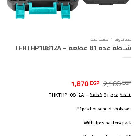
عدد يدوية
/
شنطة عدة
شنطة عدة 81 قطعة – THKTHP10812A
السعر
السعر
1,870
2,100
EGP
EGP
الأصلي
الحالي
شنطة عدة 81 قطعة – THKTHP10812A
هو:
هو:
1,870 EGP.
2,100 EGP.
81pcs household tools set
With 1pcs battery pack