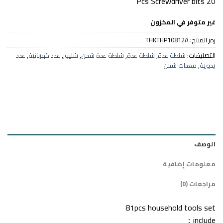
20 Pcs Screwdriver bits
غير متوفر في المخزون
رمز المنتج:
THKTHP10812A
التصنيفات:
شنطة عدة
,
شنطة عدة
,
شنطة عدة شحن
,
شنيور
,
عدد كهربائية
,
عدد
يدوية
,
معدات شحن
الوصف
معلومات إضافية
مراجعات (0)
81pcs household tools set
include：