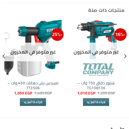
منتجات ذات صلة
-25%
-16%
إضافة إلى قائمة الرغبات
إضافة
غير متوفر في المخزون
غير متوفر في المخزون
شنيور دقاق 750 وات –
مسدس رش دهانات 450 وات –
TT3506
TG108136
السعر
السعر
السعر
السعر
1,050
EGP
1,400
EGP
1,010
EGP
1,200
EGP
الأصلي
الحالي
الأصلي
الحالي
هو:
هو:
هو:
هو:
قراءة المزيد
قراءة المزيد
1,050 EGP.
1,400 EGP.
1,010 EGP.
1,200 EGP.