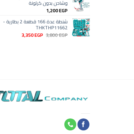
وشاحن بدون كرتونة
1,200
EGP
شنطة عدة 166 قطعة 2 بطارية -
THKTHP11662
السعر
السعر
3,350
EGP
3,800
EGP
الأصلي
الحالي
هو:
هو:
3,350 EGP.
3,800 EGP.