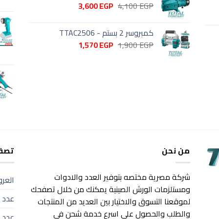
السعر
السعر
3,600
EGP
4,100
EGP
الأصلي
الحالي
هو:
هو:
كمبروسر 2 بستم - TTAC2506
3,600 EGP.
4,100 EGP.
السعر
السعر
1,570
EGP
1,900
EGP
الأصلي
الحالي
هو:
هو:
1,570 EGP.
1,900 EGP.
من نحن
تصفح
شركة مصرية مختصه بتوفير العدد والادوات
العر
ومستلزمات الورش الصينية يمكنك من خلال تصفحك
عدد ك
لموقعنا التسوق والاختيار بين العديد من المنتجات
والطلب والحصول علي اسرع خدمة شحن في
عدد 