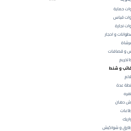
وات حماية
وات قياس
ات نجارة
وانات و احجار
فرشاة
س و قصافات
 تخريم
ائب و شنط
الم
طة عدة
فره
ش دهان
اعات
اريك
ارق و شواكيش