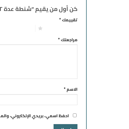
كن أول من يقيم “شنطة عدة ١٤٢ قطعه- THKTHP21426”
تقييمك
*
1 من أصل 5 نجوم
2 من أصل 5 نجوم
مراجعتك
*
الاسم
*
احفظ اسمي، بريدي الإلكتروني، والمو