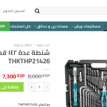
تسجيل الدخول
PP
مستلزمات ورش
معدات رى و حدائق
كل المنتجات
عدد يدوية
/
حقائب و شنط
شنطة عد
إضافة إلى قائمة الرغبات
THKTHP21426
السعر
ا
7,300
8,000
EGP
EGP
الأصلي
ا
كمية شنطة عدة ١٤٢ قطعه- THKTHP21426
هو:
ه
إضافة إلى 
P.
8,000 EGP.
رمز المنتج:
THKTHP21426