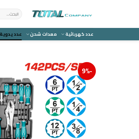
Ski
t
البحث
عن:
conten
عدد كهربائية
معدات شحن
عدد يدوية
-9%