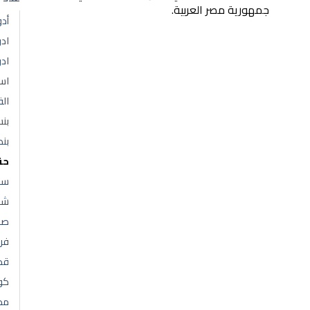
جمهورية مصر العربية.
أد
اد
ادو
اسط
ال
بن
بنط
حق
سل
شن
صن
فر
قط
كو
مط