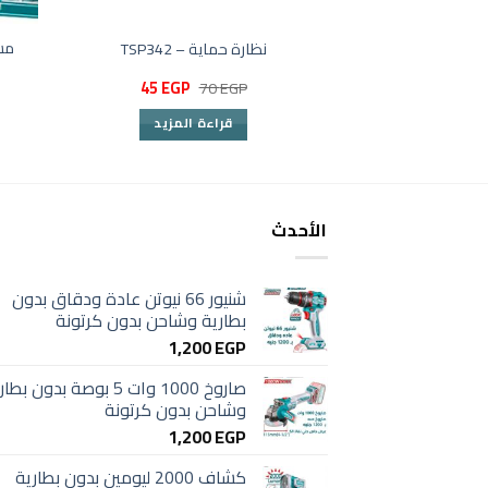
مس
نظارة حماية – TSP342
السعر
السعر
45
EGP
70
EGP
الأصلي
الحالي
هو:
هو:
قراءة المزيد
45 EGP.
70 EGP.
الأحدث
شنيور 66 نيوتن عادة ودقاق بدون
بطارية وشاحن بدون كرتونة
1,200
EGP
صاروخ 1000 وات 5 بوصة بدون بط
وشاحن بدون كرتونة
1,200
EGP
كشاف 2000 ليومين بدون بطارية