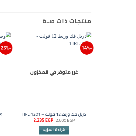
منتجات ذات صلة
-25%
-14%
غير متوفر في المخزون
دريل فك وربط 12 فولت – TIRLI1201
السعر
السعر
2,235
EGP
2,600
EGP
الأصلي
الحالي
هو:
هو:
قراءة المزيد
2,235 EGP.
2,600 EGP.