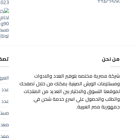
هو:
هو:
1,570 EGP.
1,900 EGP.
من نحن
تصفح
شركة مصرية مختصه بتوفير العدد والادوات
العر
ومستلزمات الورش الصينية يمكنك من خلال تصفحك
عدد ك
لموقعنا التسوق والاختيار بين العديد من المنتجات
والطلب والحصول علي اسرع خدمة شحن في
عدد 
جمهورية مصر العربية.
مستل
معدا
معدا