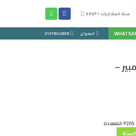
سلة المشتريات /
EGP
0
WHATSA
العنوان
01018243838
ة ليثيوم ٢ أمبير –
عر
الي
80
ة
السلة