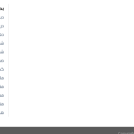
بط
دب
در
ده
شن
شني
صا
كم
ما
مف
مك
من
هل
Copyrig