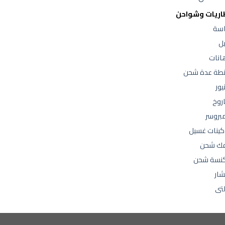
اريات وشواحن
اسة
يل
انات
طة عدة شحن
ور
روخ
بروسر
كينات غسيل
ك شحن
نسة شحن
شار
تى