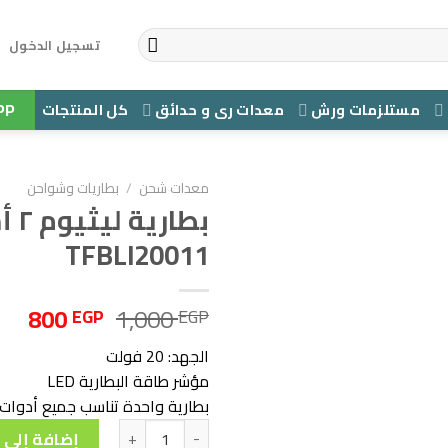
تسجيل الدخول
PP
مستلزمات ورش
معدات رى و حدائق
كل المنتجات
معدات شحن
/
بطاريات وشواحن
بطاري
TFBLI20011
السعر
الس
800
1,000
EGP
EGP
الأصلي
الح
الجهد: 20 فولت
هو:
هو:
مؤشر طاقة البطارية LED
0 EGP.
1,000 EGP.
بطارية واحدة تناسب جميع أدوات P20S المتعدد
كمية بطارية ليثيوم ٢ أمبير - TFBLI20011
إضافة إلى 