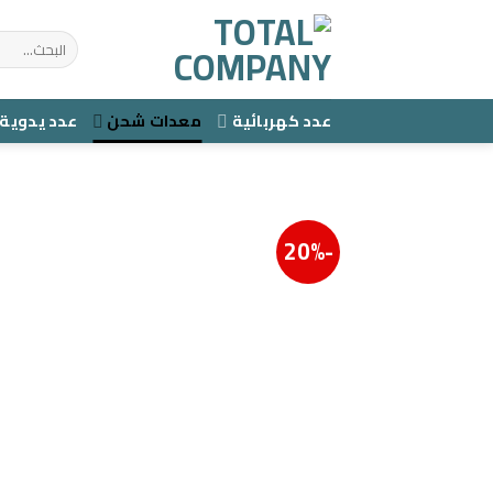
Ski
t
البحث
عن:
conten
عدد كهربائية
معدات شحن
عدد يدوية
-20%