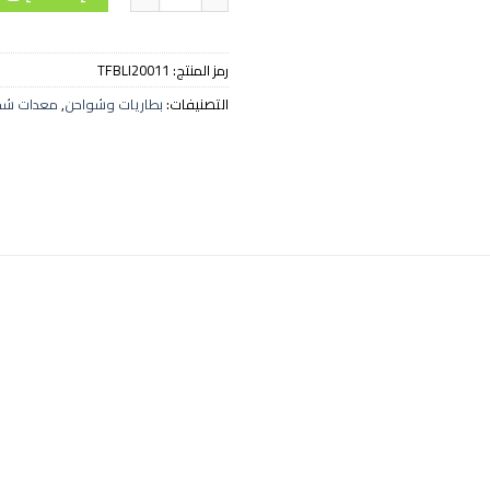
رمز المنتج:
TFBLI20011
التصنيفات:
بطاريات وشواحن
,
معدات شح