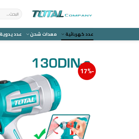
Ski
t
البحث
عن:
conten
عدد كهربائية
معدات شحن
عدد يدوية
-17%