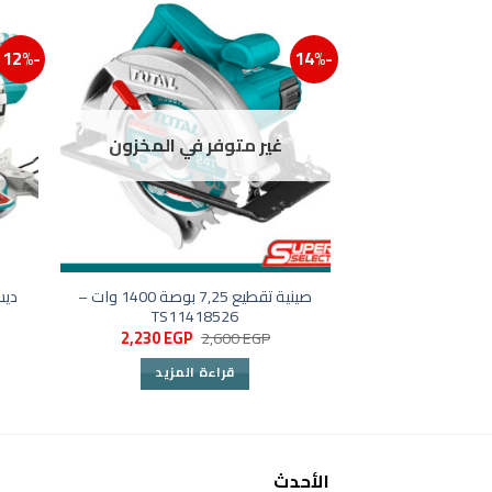
-12%
-14%
إضافة إلى ق
غير متوفر في المخزون
صينية تقطيع 7,25 بوصة 1400 وات –
TS11418526
السعر
السعر
2,230
EGP
2,600
EGP
الأصلي
الحالي
هو:
هو:
قراءة المزيد
2,230 EGP.
2,600 EGP.
الأحدث