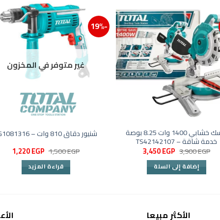
-19%
ائمة الرغبات
إضافة إلى قائمة الرغبات
غير متوفر في المخزون
ديسك خشابي 1400 وات 8.25 بوصة
شنيور دقاق 810 وات – TG1081316
خدمة شاقة – TS42142107
السعر
السعر
السعر
السع
1,220
EGP
1,500
EGP
3,450
EGP
3,900
EGP
الأصلي
الحالي
الأصلي
الحال
هو:
هو:
هو:
هو:
إضافة إلى السلة
قراءة المزيد
220 EGP.
1,500 EGP.
3,450 EGP.
3,900 EGP.
الأكثر مبيعا
الأع