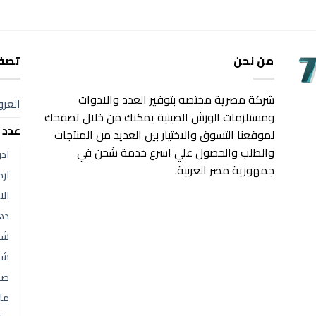
من نحن
تصفح
شركة مصرية مختصه بتوفير العدد والادوات
العر
ومستلزمات الورش الصينية يمكنك من خلال تصفحك
عدد 
لموقعنا التسوق والاختيار بين العديد من المنتجات
والطلب والحصول علي اسرع خدمة شحن في
اد
جمهورية مصر العربية.
ار
الا
ده
شن
شني
صا
ما