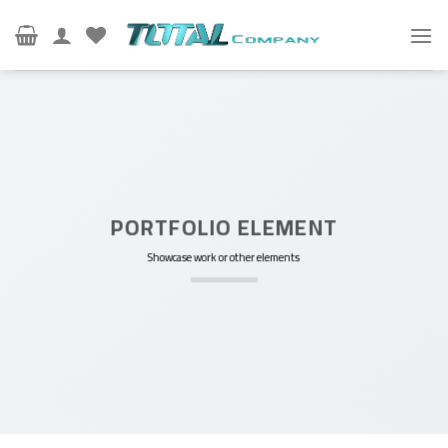
Ski
t
conten
PORTFOLIO ELEMENT
Showcase work or other elements